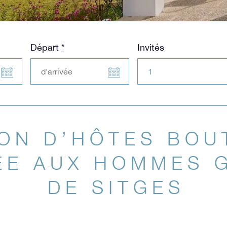
Départ
*
Invités
ON D’HÔTES BOU
ÉE AUX HOMMES 
DE SITGES